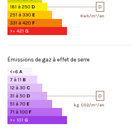
181 à 250
D
D
251 à 330
E
Kwh/m²/an
331 à 420
F
>= 421
G
Émissions de gaz à effet de serre
<=6
A
7 à 11
B
12 à 30
C
31 à 50
D
D
51 à 70
E
kg CO2/m²/an
71 à 100
F
>= 101
G