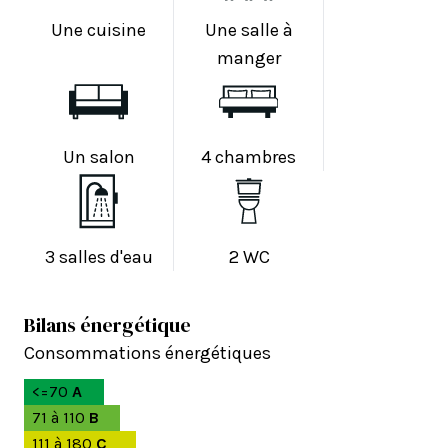
Une cuisine
Une salle à
manger
Un salon
4 chambres
3 salles d'eau
2 WC
Bilans énergétique
Consommations énergétiques
<=70
A
71 à 110
B
111 à 180
C