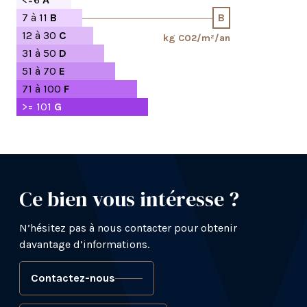
7 à 11
B
B
12 à 30
C
kg CO2/m²/an
31 à 50
D
51 à 70
E
71 à 100
F
>= 101
G
Ce bien vous intéresse ?
N’hésitez pas à nous contacter pour obtenir
davantage d’informations.
Contactez-nous