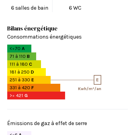
6 salles de bain
6 WC
Bilans énergétique
Consommations énergétiques
<=70
A
71 à 110
B
111 à 180
C
181 à 250
D
251 à 330
E
E
331 à 420
F
Kwh/m²/an
>= 421
G
Émissions de gaz à effet de serre
<=6
A