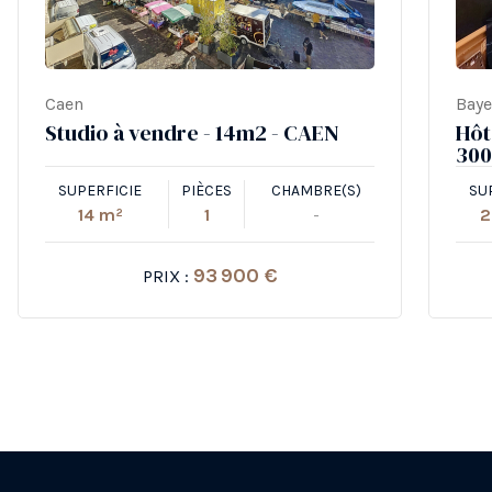
Caen
Bay
Studio à vendre - 14m2 - CAEN
Hôt
300
SUPERFICIE
PIÈCES
CHAMBRE(S)
SU
14 m²
1
-
2
93 900 €
PRIX :