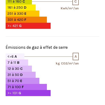
111 à 180
C
C
181 à 250
D
Kwh/m²/an
251 à 330
E
331 à 420
F
>= 421
G
Émissions de gaz à effet de serre
<=6
A
A
7 à 11
B
kg CO2/m²/an
12 à 30
C
31 à 50
D
51 à 70
E
71 à 100
F
>= 101
G