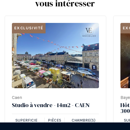
vous intéresser
EXCLUSIVITÉ
EX
Caen
Bay
Studio à vendre - 14m2 - CAEN
Hôt
300
SUPERFICIE
PIÈCES
CHAMBRE(S)
SU
14 m²
1
-
2