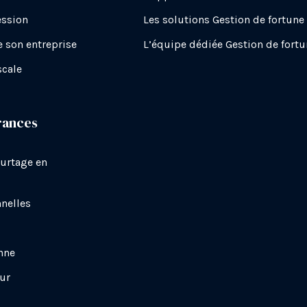
ession
Les solutions Gestion de fortune
e son entreprise
L’équipe dédiée Gestion de fort
scale
rances
urtage en
nelles
nne
ur