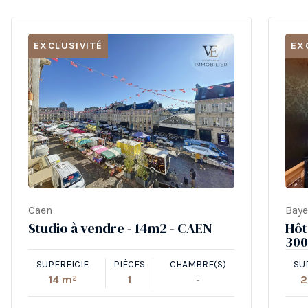
EXCLUSIVITÉ
EX
Caen
Bay
Studio à vendre - 14m2 - CAEN
Hôt
300
SUPERFICIE
PIÈCES
CHAMBRE(S)
SU
14 m²
1
-
2