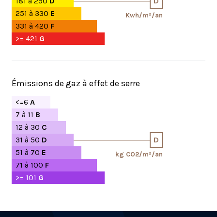
181 à 250
D
D
251 à 330
E
Kwh/m²/an
331 à 420
F
>= 421
G
Émissions de gaz à effet de serre
<=6
A
7 à 11
B
12 à 30
C
31 à 50
D
D
51 à 70
E
kg CO2/m²/an
71 à 100
F
>= 101
G