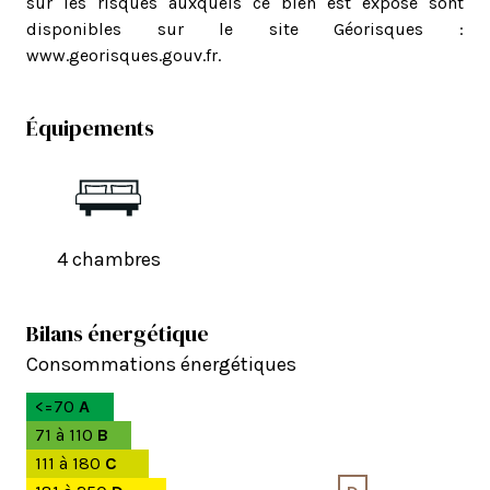
sur les risques auxquels ce bien est exposé sont
disponibles sur le site Géorisques :
www.georisques.gouv.fr.
Équipements
4 chambres
Bilans énergétique
Consommations énergétiques
<=70
A
71 à 110
B
111 à 180
C