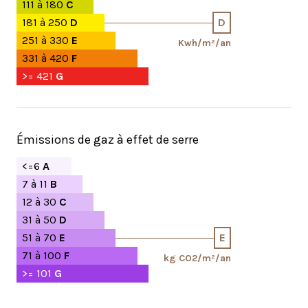
111 à 180
C
181 à 250
D
D
251 à 330
E
Kwh/m²/an
331 à 420
F
>= 421
G
Émissions de gaz à effet de serre
<=6
A
7 à 11
B
12 à 30
C
31 à 50
D
51 à 70
E
E
71 à 100
F
kg CO2/m²/an
>= 101
G