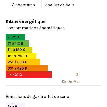
2 chambres
2 salles de bain
Bilans énergétique
Consommations énergétiques
<=70
A
71 à 110
B
111 à 180
C
181 à 250
D
251 à 330
E
331 à 420
F
>= 421
G
G
Kwh/m²/an
Émissions de gaz à effet de serre
<=6
A