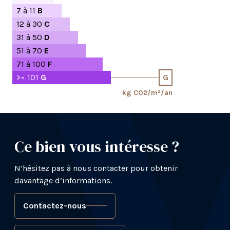
7 à 11
B
12 à 30
C
31 à 50
D
51 à 70
E
71 à 100
F
>= 101
G
G
kg CO2/m²/an
Ce bien vous intéresse ?
N’hésitez pas à nous contacter pour obtenir
davantage d’informations.
Contactez-nous