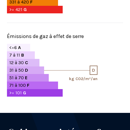
331 à 420
F
>= 421
G
Émissions de gaz à effet de serre
<=6
A
7 à 11
B
12 à 30
C
31 à 50
D
D
51 à 70
E
kg CO2/m²/an
71 à 100
F
>= 101
G