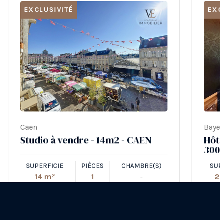
EXCLUSIVITÉ
EX
Caen
Bay
Studio à vendre - 14m2 - CAEN
Hôt
300
SUPERFICIE
PIÈCES
CHAMBRE(S)
SU
14 m²
1
-
2
93 900 €
PRIX :