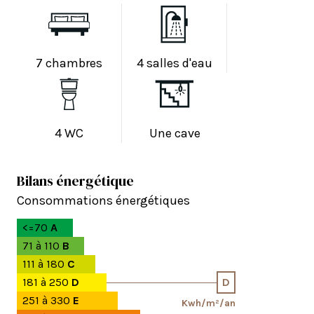
7 chambres
4 salles d'eau
4 WC
Une cave
Bilans énergétique
Consommations énergétiques
<=70
A
71 à 110
B
111 à 180
C
181 à 250
D
D
251 à 330
E
Kwh/m²/an