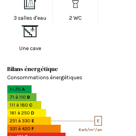
3 salles d'eau
2 WC
Une cave
Bilans énergétique
Consommations énergétiques
<=70
A
71 à 110
B
111 à 180
C
181 à 250
D
251 à 330
E
E
331 à 420
F
Kwh/m²/an