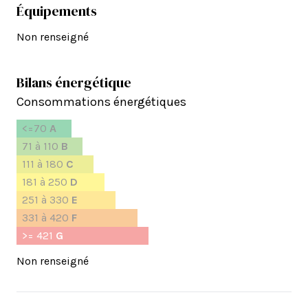
Équipements
Non renseigné
Bilans énergétique
Consommations énergétiques
<=70
A
71 à 110
B
111 à 180
C
181 à 250
D
251 à 330
E
331 à 420
F
>= 421
G
Non renseigné