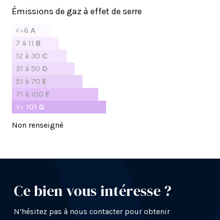
Émissions de gaz à effet de serre
<=6
A
7 à 11
B
12 à 30
C
31 à 50
D
51 à 70
E
71 à 100
F
>= 101
G
Non renseigné
Ce bien vous intéresse ?
N’hésitez pas à nous contacter pour obtenir