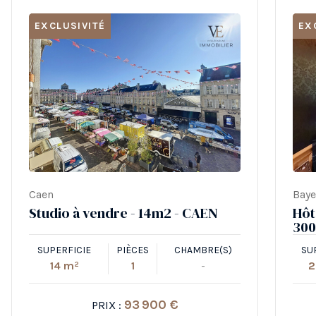
EXCLUSIVITÉ
EX
Caen
Bay
Studio à vendre - 14m2 - CAEN
Hôt
300
SUPERFICIE
PIÈCES
CHAMBRE(S)
SU
14 m²
1
-
2
93 900 €
PRIX :