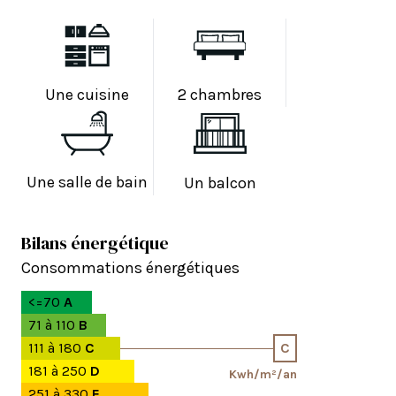
Une cuisine
2 chambres
Une salle de bain
Un balcon
Bilans énergétique
Consommations énergétiques
<=70
A
71 à 110
B
111 à 180
C
C
181 à 250
D
Kwh/m²/an
251 à 330
E