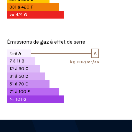
331 à 420
F
>= 421
G
Émissions de gaz à effet de serre
<=6
A
A
7 à 11
B
kg CO2/m²/an
12 à 30
C
31 à 50
D
51 à 70
E
71 à 100
F
>= 101
G