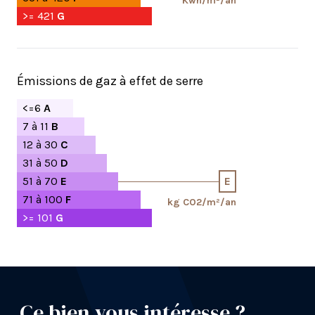
Kwh/m²/an
>= 421
G
Émissions de gaz à effet de serre
<=6
A
7 à 11
B
12 à 30
C
31 à 50
D
51 à 70
E
E
71 à 100
F
kg CO2/m²/an
>= 101
G
Ce bien vous intéresse ?