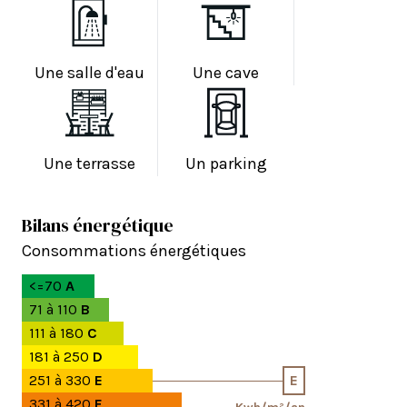
Une salle d'eau
Une cave
Une terrasse
Un parking
Bilans énergétique
Consommations énergétiques
<=70
A
71 à 110
B
111 à 180
C
181 à 250
D
251 à 330
E
E
331 à 420
F