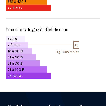
331 à 420
F
>= 421
G
Émissions de gaz à effet de serre
<=6
A
7 à 11
B
B
12 à 30
C
kg CO2/m²/an
31 à 50
D
51 à 70
E
71 à 100
F
>= 101
G