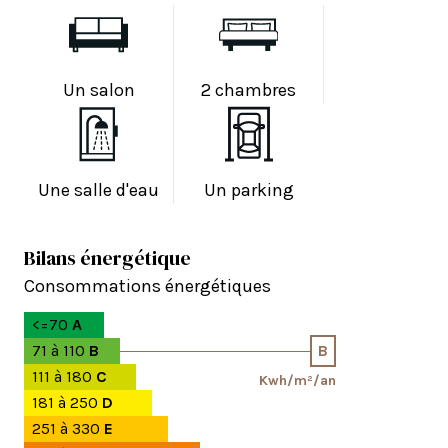
Un salon
2 chambres
Une salle d'eau
Un parking
Bilans énergétique
Consommations énergétiques
<=70
A
71 à 110
B
B
111 à 180
C
Kwh/m²/an
181 à 250
D
251 à 330
E