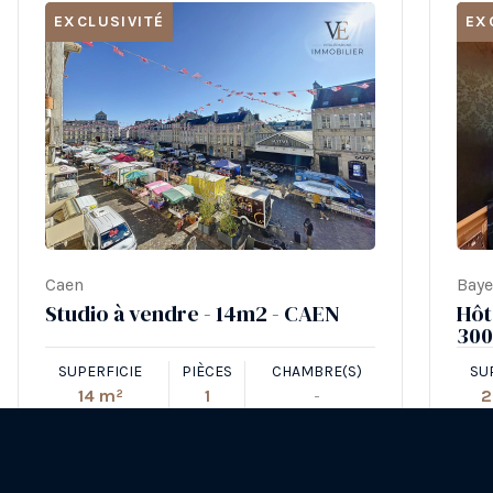
EXCLUSIVITÉ
EX
Caen
Bay
Studio à vendre - 14m2 - CAEN
Hôt
300
SUPERFICIE
PIÈCES
CHAMBRE(S)
SU
14 m²
1
-
2
93 900 €
PRIX :